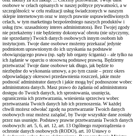
osobowe w celach opisanych w naszej polityce prywatności, a w
szczególności: w celu realizacji usług świadczonych w naszym
sklepie internetowym oraz w innych prawnie usprawiedliwionych
celach, w tym marketingu bezpośredniego naszych produktów i
usług (tzw. uzasadniony interes administratora). Bez Twojej zgody
nie przekażemy i nie będziemy dokonywać obrotu (nie użyczymy,
nie sprzedamy) Twoich danych osobowych innym osobom lub
instytucjom. Twoje dane osobowe możemy przekazać jedynie
podmiotom uprawnionym do ich uzyskania na podstawie
obowiązującego prawa (np. sądy lub organy ścigania) – ale tylko na
ich żądanie w oparciu o stosowną podstawę prawną. Będziemy
przetwarzać Twoje dane osobowe tak długo, jak będzie to
niezbędne do wykonania umowy, a po tym czasie – przez okres
odpowiadający okresowi przedawnienia roszczeń, jakie może
podnosić administrator danych i jakie mogą być podnoszone wobec
administratora danych. Masz prawo do żądania od administratora
dostępu do Twoich danych, ich sprostowania, usunięcia,
ograniczenia ich przetwarzania, wniesienia sprzeciwu wobec
przetwarzania Twoich danych lub ich przenoszenia. W każdej
chwili możesz odwołać zgodę na przetwarzanie Twoich danych
osobowych oraz możesz zażądać, by Twoje wszystkie dane zostały
przez nas usunięte. Podstawy prawne przetwarzania Twoich danych
osobowych: art. 5, 6, art. 12, art. 13 Ogólnego rozporządzenia o
ochronie danych osobowych (RODO), art. 10 Ustawy o