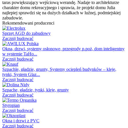
taras powiększający wejściową werandę. Nadaje to architekturze
charakter domu rekreacyjnego i sprawia, że projekt domu Julia
najlepiej sprawdzi się na dużych działkach w luźnej, podmiejskiej
zabudowie.
Rekomendowani producenci
Sprzęt AGD do zabudowy
Zacznij budować
Okna, drzwi, systemy osłonowe, przegrody p.poż, dom inteligentny
w systemie TaHo...
Zacznij budować
Szpachle, gładzie, grunty, Systemy ociepleń budynków – kleje,
tynki, System Glaz...
Zacznij budować
Szpache, gładzie, tynki, kleje, grunty
Zacznij budować
Styropian
Zacznij budować
Okna i drzwi z PVC
Zacznij budować