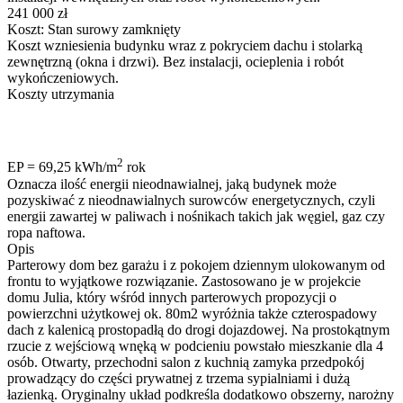
241 000 zł
Koszt: Stan surowy zamknięty
Koszt wzniesienia budynku wraz z pokryciem dachu i stolarką
zewnętrzną (okna i drzwi). Bez instalacji, ocieplenia i robót
wykończeniowych.
Koszty utrzymania
2
EP = 69,25 kWh/m
rok
Oznacza ilość energii nieodnawialnej, jaką budynek może
pozyskiwać z nieodnawialnych surowców energetycznych, czyli
energii zawartej w paliwach i nośnikach takich jak węgiel, gaz czy
ropa naftowa.
Opis
Parterowy dom bez garażu i z pokojem dziennym ulokowanym od
frontu to wyjątkowe rozwiązanie. Zastosowano je w projekcie
domu Julia, który wśród innych parterowych propozycji o
powierzchni użytkowej ok. 80m2 wyróżnia także czterospadowy
dach z kalenicą prostopadłą do drogi dojazdowej. Na prostokątnym
rzucie z wejściową wnęką w podcieniu powstało mieszkanie dla 4
osób. Otwarty, przechodni salon z kuchnią zamyka przedpokój
prowadzący do części prywatnej z trzema sypialniami i dużą
łazienką. Oryginalny układ podkreśla dodatkowo obszerny, narożny