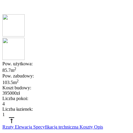
Pow. użytkowa:
2
85.7m
Pow. zabudowy:
2
103.5m
Koszt budowy:
395000zł
Liczba pokoi:
4
Liczba łazienek:
1
Rzuty
Elewacja
Specyfikacja techniczna
Koszty
Opis