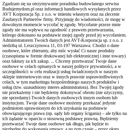
Zgadzam się na otrzymywanie poradnika budowlanego serwisu
Budujemydom.pl oraz informacji handlowych wysyłanych przez
AVT Korporacja Sp. z o.o. w imieniu własnym oraz na zlecenie
Zaufanych Partnerów firmy. Przyjmuję do wiadomości, że mogę w
dowolnym momencie wycofać tę zgodę. Wycofanie przeze mnie
zgody nie ma wpływu na zgodność z prawem przetwarzania,
którego dokonano na podstawie mojej zgody przed jej wycofaniem.
Administratorem Twoich danych jest AVT-Korporacja sp. z o.o. z
siedzibą ul. Leszczynowa 11, 03-197 Warszawa. Chodzi o dane
osobowe, które zbieramy, aby móc wysłać Ci nasze produkty
(czasopisma w formie drukowanej lub elektronicznej i inne towary)
oraz faktury za ich zakup.
...
Chcemy przetwarzać Twoje dane
osobowe w celach opisanych w naszej polityce prywatności, a w
szczególności: w celu realizacji usług świadczonych w naszym
sklepie internetowym oraz w innych prawnie usprawiedliwionych
celach, w tym marketingu bezpośredniego naszych produktów i
usług (tzw. uzasadniony interes administratora). Bez Twojej zgody
nie przekażemy i nie będziemy dokonywać obrotu (nie użyczymy,
nie sprzedamy) Twoich danych osobowych innym osobom lub
instytucjom. Twoje dane osobowe możemy przekazać jedynie
podmiotom uprawnionym do ich uzyskania na podstawie
obowiązującego prawa (np. sądy lub organy ścigania) – ale tylko na
ich żądanie w oparciu o stosowną podstawę prawną. Będziemy
przetwarzać Twoje dane osobowe tak długo, jak będzie to
niezbędne do wykonania umowy, a po tym czasie – przez okres