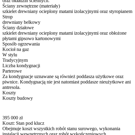
oraz okładzin ściennych.
Ściany zewnętrzne (materiały)
szkielet drewniany ocieplony matami izolacyjnymi oraz styropianem
Strop
drewniany belkowy
Ściany działowe
szkielet drewniany ocieplony matami izolacyjnymi oraz obłożone
płytami gipsowo kartonowymi
Sposób ogrzewania
Kocioł na gaz
W stylu
Tradycyjnym
Liczba kondygnacji
Parterowe
Za kondygnacje uznawane są również poddasza użytkowe oraz
piwnice. Kondygnacją nie jest natomiast poddasze nieużytkowe ani
antresola.
Koszty
Koszty budowy
395 000 zł
Koszt: Stan pod klucz
Obejmuje koszt wszystkich robót stanu surowego, wykonania
instalacji wewnętrznych oraz robót wykończeniowych.