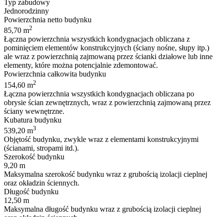
Typ zabudowy
Jednorodzinny
Powierzchnia netto budynku
2
85,70 m
Łączna powierzchnia wszystkich kondygnacjach obliczana z
pominięciem elementów konstrukcyjnych (ściany nośne, słupy itp.)
ale wraz z powierzchnią zajmowaną przez ścianki działowe lub inne
elementy, które można potencjalnie zdemontować.
Powierzchnia całkowita budynku
2
154,60 m
Łączna powierzchnia wszystkich kondygnacjach obliczana po
obrysie ścian zewnętrznych, wraz z powierzchnią zajmowaną przez
ściany wewnętrzne.
Kubatura budynku
3
539,20 m
Objętość budynku, zwykle wraz z elementami konstrukcyjnymi
(ścianami, stropami itd.).
Szerokość budynku
9,20 m
Maksymalna szerokość budynku wraz z grubością izolacji cieplnej
oraz okładzin ściennych.
Długość budynku
12,50 m
Maksymalna długość budynku wraz z grubością izolacji cieplnej