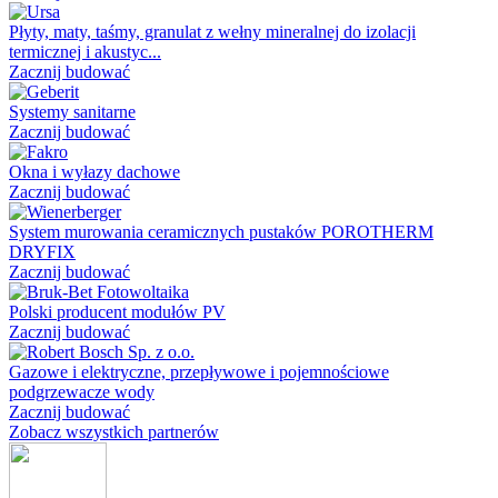
Płyty, maty, taśmy, granulat z wełny mineralnej do izolacji
termicznej i akustyc...
Zacznij budować
Systemy sanitarne
Zacznij budować
Okna i wyłazy dachowe
Zacznij budować
System murowania ceramicznych pustaków POROTHERM
DRYFIX
Zacznij budować
Polski producent modułów PV
Zacznij budować
Gazowe i elektryczne, przepływowe i pojemnościowe
podgrzewacze wody
Zacznij budować
Zobacz wszystkich partnerów