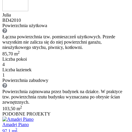
Julia
BD42010
Powierzchnia użytkowa
Łączna powierzchnia tzw. pomieszczeń użytkowych. Przede
wszystkim nie zalicza się do niej powierzchni garażu,
nieużytkowego strychu, piwnicy, kotłowni.
2
85,70 m
Liczba pokoi
4
Liczba łazienek
1
Powierzchnia zabudowy
Powierzchnia zajmowana przez budynek na działce. W praktyce
tzw. powierzchnia rzutu budynku wyznaczana po obrysie ścian
zewnętrznych.
2
103,50 m
PODOBNE PROJEKTY
Amadej Piano
2
97.1 m