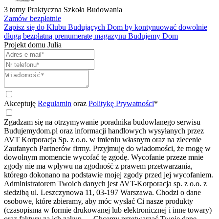
3 tomy
Praktyczna Szkoła Budowania
Zamów bezpłatnie
Zapisz się do
Klubu Budujących Dom
by kontynuować dowolnie
długą bezpłatną prenumeratę magazynu
Budujemy Dom
Projekt domu
Julia
Akceptuję
Regulamin
oraz
Politykę Prywatności
*
Zgadzam się na otrzymywanie poradnika budowlanego serwisu
Budujemydom.pl oraz informacji handlowych wysyłanych przez
AVT Korporacja Sp. z o.o. w imieniu własnym oraz na zlecenie
Zaufanych Partnerów firmy. Przyjmuję do wiadomości, że mogę w
dowolnym momencie wycofać tę zgodę. Wycofanie przeze mnie
zgody nie ma wpływu na zgodność z prawem przetwarzania,
którego dokonano na podstawie mojej zgody przed jej wycofaniem.
Administratorem Twoich danych jest AVT-Korporacja sp. z o.o. z
siedzibą ul. Leszczynowa 11, 03-197 Warszawa. Chodzi o dane
osobowe, które zbieramy, aby móc wysłać Ci nasze produkty
(czasopisma w formie drukowanej lub elektronicznej i inne towary)
oraz faktury za ich zakup.
...
Chcemy przetwarzać Twoje dane