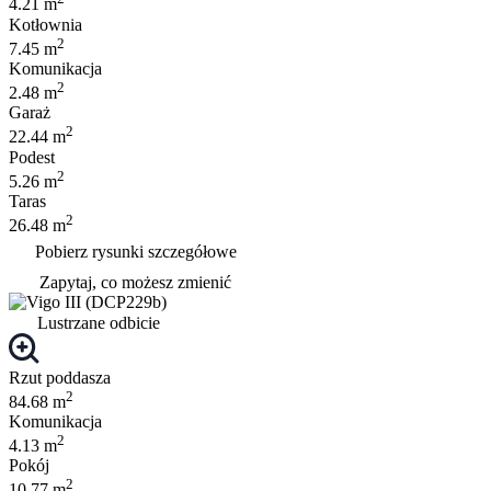
4.21 m
Kotłownia
2
7.45 m
Komunikacja
2
2.48 m
Garaż
2
22.44 m
Podest
2
5.26 m
Taras
2
26.48 m
Pobierz rysunki szczegółowe
Zapytaj, co możesz zmienić
Lustrzane odbicie
Rzut poddasza
2
84.68 m
Komunikacja
2
4.13 m
Pokój
2
10.77 m