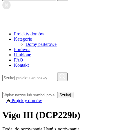
Projekty domów
Kategorie
Domy parterowe
Porównaj
Ulubione
FAQ
Kontakt
Projekty domów
Vigo III (DCP229b)
Dodaj do porównania
Usuń z porównania