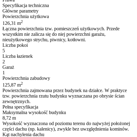
Specyfikacja techniczna
Główne parametry
Powierzchnia użytkowa
2
126,31 m
Łączna powierzchnia tzw. pomieszczeń użytkowych. Przede
wszystkim nie zalicza się do niej powierzchni garażu,
nieużytkowego strychu, piwnicy, kotłowni.
Liczba pokoi
5
Liczba łazienek
2
Garaż
1
Powierzchnia zabudowy
2
125,87 m
Powierzchnia zajmowana przez budynek na działce. W praktyce
tzw. powierzchnia rzutu budynku wyznaczana po obrysie ścian
zewnętrznych.
Pełna specyfikacja
Maksymalna wysokość budynku
8,72 m
Wysokość wyznaczona od poziomu terenu do najwyżej położonej
części dachu (np. kalenicy), zwykle bez uwzględnienia kominów.
Kąt nachylenia dachu