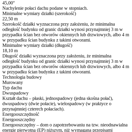
45,00°
Nachylenie połaci dachu podane w stopniach.
Minimalne wymiary działki (szerokość)
22,50 m
Szerokość działki wyznaczona przy założeniu, że minimalna
odległość budynku od granic działki wynosi przynajmniej 3 m w
przypadku ścian bez otworów okiennych lub drzwiowych, albo 4 m
w przypadku ścian budynku z takimi otworami.
Minimalne wymiary działki (długość)
18,10 m
Długość działki wyznaczona przy założeniu, że minimalna
odległość budynku od granic działki wynosi przynajmniej 3 m w
przypadku ścian bez otworów okiennych lub drzwiowych, albo 4 m
w przypadku ścian budynku z takimi otworami.
Technologia budowy
Murowany
Typ dachu
Dwuspadowy
Kształt dachu – płaski, jednospadowy (jedna skośna połać),
dwuspadowy (dwie połacie), wielospadowy (w praktyce o
przynajmniej czterech połaciach).
Energooszczędność
Energooszczędny
Energooszczędny – dom o zapotrzebowaniu na tzw. nieodnawialna
energię pierwotną (EP) niższym, niż wymagana przepisami