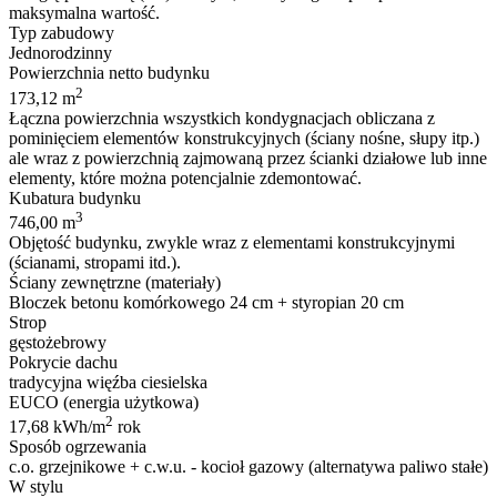
maksymalna wartość.
Typ zabudowy
Jednorodzinny
Powierzchnia netto budynku
2
173,12 m
Łączna powierzchnia wszystkich kondygnacjach obliczana z
pominięciem elementów konstrukcyjnych (ściany nośne, słupy itp.)
ale wraz z powierzchnią zajmowaną przez ścianki działowe lub inne
elementy, które można potencjalnie zdemontować.
Kubatura budynku
3
746,00 m
Objętość budynku, zwykle wraz z elementami konstrukcyjnymi
(ścianami, stropami itd.).
Ściany zewnętrzne (materiały)
Bloczek betonu komórkowego 24 cm + styropian 20 cm
Strop
gęstożebrowy
Pokrycie dachu
tradycyjna więźba ciesielska
EUCO (energia użytkowa)
2
17,68 kWh/m
rok
Sposób ogrzewania
c.o. grzejnikowe + c.w.u. - kocioł gazowy (alternatywa paliwo stałe)
W stylu