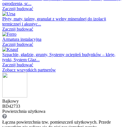
ogrodzenia, sc...
Zacznij budować
Płyty, maty, taśmy, granulat z wełny mineralnej do izolacji
termicznej i akustyc...
Zacznij budować
Armatura instalacyjna
Zacznij budować
Szpachle, gładzie, grunty, Systemy ociepleń budynków – kleje,
tynki, System Glaz...
Zacznij budować
Zobacz wszystkich partnerów
Bajkowy
BD42733
Powierzchnia użytkowa
Łączna powierzchnia tzw. pomieszczeń użytkowych. Przede