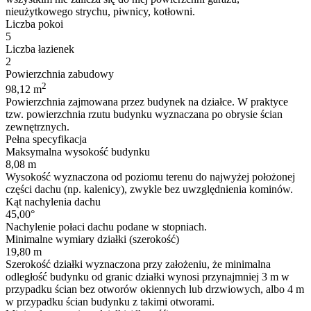
nieużytkowego strychu, piwnicy, kotłowni.
Liczba pokoi
5
Liczba łazienek
2
Powierzchnia zabudowy
2
98,12 m
Powierzchnia zajmowana przez budynek na działce. W praktyce
tzw. powierzchnia rzutu budynku wyznaczana po obrysie ścian
zewnętrznych.
Pełna specyfikacja
Maksymalna wysokość budynku
8,08 m
Wysokość wyznaczona od poziomu terenu do najwyżej położonej
części dachu (np. kalenicy), zwykle bez uwzględnienia kominów.
Kąt nachylenia dachu
45,00°
Nachylenie połaci dachu podane w stopniach.
Minimalne wymiary działki (szerokość)
19,80 m
Szerokość działki wyznaczona przy założeniu, że minimalna
odległość budynku od granic działki wynosi przynajmniej 3 m w
przypadku ścian bez otworów okiennych lub drzwiowych, albo 4 m
w przypadku ścian budynku z takimi otworami.