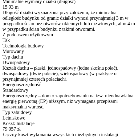
Minimalne wymiary działki (długość)
15,93 m
Długość działki wyznaczona przy założeniu, że minimalna
odległość budynku od granic działki wynosi przynajmniej 3 m w
przypadku ścian bez otworów okiennych lub drzwiowych, albo 4 m
w przypadku ścian budynku z takimi otworami.
Z poddaszem użytkowym
Tak
Technologia budowy
Murowany
Typ dachu
Dwuspadowy
Kształt dachu – płaski, jednospadowy (jedna skośna połać),
dwuspadowy (dwie połacie), wielospadowy (w praktyce o
przynajmniej czterech połaciach).
Energooszczędność
Standardowy
Energooszczędny – dom o zapotrzebowaniu na tzw. nieodnawialna
energię pierwotną (EP) niższym, niż wymagana przepisami
maksymalna wartość.
Typ zabudowy
Letniskowe
Koszt: Instalacje
79 057
zł
Łączny koszt wykonania wszystkich niezbędnych instalacji