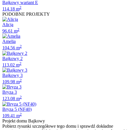
Bajkowy wariant E
2
114.18 m
PODOBNE PROJEKTY
Alicja
2
96.61 m
Amelia
2
104.56 m
Bajkowy 2
2
113.02 m
Bajkowy 3
2
109.98 m
Bryza 3
2
123.08 m
Bryza 5 (NF40)
2
109.41 m
Projekt domu
Bajkowy
Pobierz rysunki szczegółowe tego domu i sprawdź dokładne