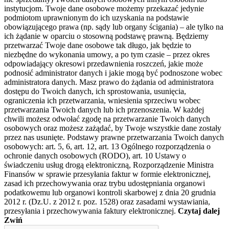
instytucjom. Twoje dane osobowe możemy przekazać jedynie
podmiotom uprawnionym do ich uzyskania na podstawie
obowiązującego prawa (np. sądy lub organy ścigania) – ale tylko na
ich żądanie w oparciu o stosowną podstawę prawną. Będziemy
przetwarzać Twoje dane osobowe tak długo, jak będzie to
niezbędne do wykonania umowy, a po tym czasie – przez okres
odpowiadający okresowi przedawnienia roszczeń, jakie może
podnosić administrator danych i jakie mogą być podnoszone wobec
administratora danych. Masz prawo do żądania od administratora
dostępu do Twoich danych, ich sprostowania, usunięcia,
ograniczenia ich przetwarzania, wniesienia sprzeciwu wobec
przetwarzania Twoich danych lub ich przenoszenia. W każdej
chwili możesz odwołać zgodę na przetwarzanie Twoich danych
osobowych oraz możesz zażądać, by Twoje wszystkie dane zostały
przez nas usunięte. Podstawy prawne przetwarzania Twoich danych
osobowych: art. 5, 6, art. 12, art. 13 Ogólnego rozporządzenia o
ochronie danych osobowych (RODO), art. 10 Ustawy o
świadczeniu usług drogą elektroniczną, Rozporządzenie Ministra
Finansów w sprawie przesyłania faktur w formie elektronicznej,
zasad ich przechowywania oraz trybu udostępniania organowi
podatkowemu lub organowi kontroli skarbowej z dnia 20 grudnia
2012 r. (Dz.U. z 2012 r. poz. 1528) oraz zasadami wystawiania,
przesyłania i przechowywania faktury elektronicznej.
Czytaj dalej
Zwiń