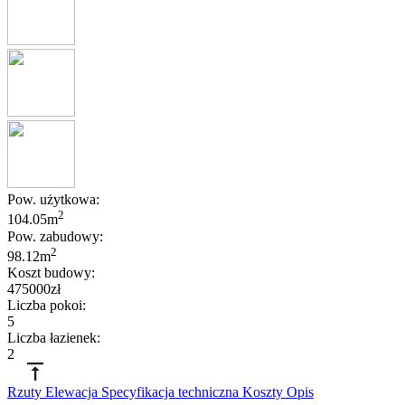
Pow. użytkowa:
2
104.05m
Pow. zabudowy:
2
98.12m
Koszt budowy:
475000zł
Liczba pokoi:
5
Liczba łazienek:
2
Rzuty
Elewacja
Specyfikacja techniczna
Koszty
Opis