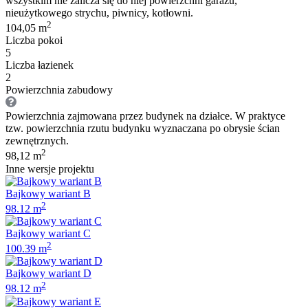
wszystkim nie zalicza się do niej powierzchni garażu,
nieużytkowego strychu, piwnicy, kotłowni.
2
104,05 m
Liczba pokoi
5
Liczba łazienek
2
Powierzchnia zabudowy
Powierzchnia zajmowana przez budynek na działce. W praktyce
tzw. powierzchnia rzutu budynku wyznaczana po obrysie ścian
zewnętrznych.
2
98,12 m
Inne wersje projektu
Bajkowy wariant B
2
98.12 m
Bajkowy wariant C
2
100.39 m
Bajkowy wariant D
2
98.12 m