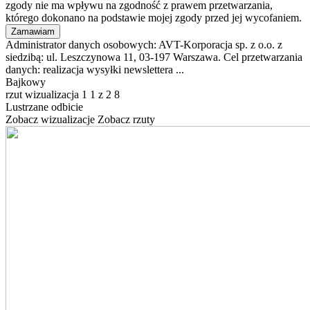
zgody nie ma wpływu na zgodność z prawem przetwarzania,
którego dokonano na podstawie mojej zgody przed jej wycofaniem.
Administrator danych osobowych: AVT-Korporacja sp. z o.o. z
siedzibą: ul. Leszczynowa 11, 03-197 Warszawa. Cel przetwarzania
danych: realizacja wysyłki newslettera ...
Bajkowy
rzut
wizualizacja
1
1
z
2
8
Lustrzane odbicie
Zobacz wizualizacje
Zobacz rzuty