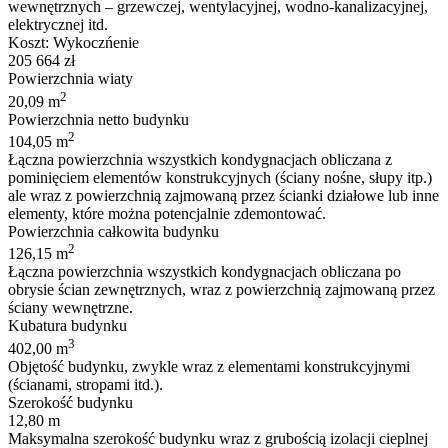
wewnętrznych – grzewczej, wentylacyjnej, wodno-kanalizacyjnej,
elektrycznej itd.
Koszt: Wykoczńenie
205 664
zł
Powierzchnia wiaty
2
20,09 m
Powierzchnia netto budynku
2
104,05 m
Łączna powierzchnia wszystkich kondygnacjach obliczana z
pominięciem elementów konstrukcyjnych (ściany nośne, słupy itp.)
ale wraz z powierzchnią zajmowaną przez ścianki działowe lub inne
elementy, które można potencjalnie zdemontować.
Powierzchnia całkowita budynku
2
126,15 m
Łączna powierzchnia wszystkich kondygnacjach obliczana po
obrysie ścian zewnętrznych, wraz z powierzchnią zajmowaną przez
ściany wewnętrzne.
Kubatura budynku
3
402,00 m
Objętość budynku, zwykle wraz z elementami konstrukcyjnymi
(ścianami, stropami itd.).
Szerokość budynku
12,80 m
Maksymalna szerokość budynku wraz z grubością izolacji cieplnej