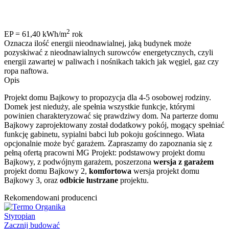
2
EP = 61,40 kWh/m
rok
Oznacza ilość energii nieodnawialnej, jaką budynek może
pozyskiwać z nieodnawialnych surowców energetycznych, czyli
energii zawartej w paliwach i nośnikach takich jak węgiel, gaz czy
ropa naftowa.
Opis
Projekt domu Bajkowy to propozycja dla 4-5 osobowej rodziny.
Domek jest nieduży, ale spełnia wszystkie funkcje, którymi
powinien charakteryzować się prawdziwy dom. Na parterze domu
Bajkowy zaprojektowany został dodatkowy pokój, mogący spełniać
funkcję gabinetu, sypialni babci lub pokoju gościnnego. Wiata
opcjonalnie może być garażem. Zapraszamy do zapoznania się z
pełną ofertą pracowni MG Projekt: podstawowy projekt domu
Bajkowy, z podwójnym garażem, poszerzona
wersja z garażem
projekt domu Bajkowy 2,
komfortowa
wersja projekt domu
Bajkowy 3, oraz
odbicie lustrzane
projektu.
Rekomendowani producenci
Styropian
Zacznij budować