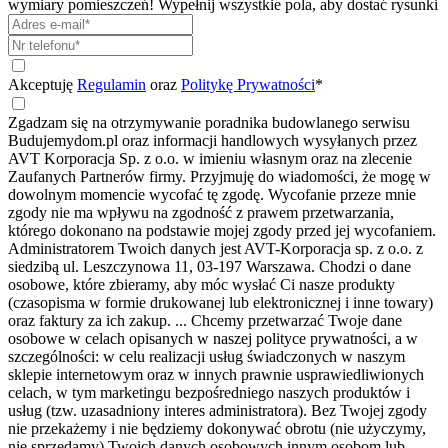
wymiary pomieszczeń! Wypełnij wszystkie pola, aby dostać rysunki
Akceptuję
Regulamin
oraz
Politykę Prywatności
*
Zgadzam się na otrzymywanie poradnika budowlanego serwisu
Budujemydom.pl oraz informacji handlowych wysyłanych przez
AVT Korporacja Sp. z o.o. w imieniu własnym oraz na zlecenie
Zaufanych Partnerów firmy. Przyjmuję do wiadomości, że mogę w
dowolnym momencie wycofać tę zgodę. Wycofanie przeze mnie
zgody nie ma wpływu na zgodność z prawem przetwarzania,
którego dokonano na podstawie mojej zgody przed jej wycofaniem.
Administratorem Twoich danych jest AVT-Korporacja sp. z o.o. z
siedzibą ul. Leszczynowa 11, 03-197 Warszawa. Chodzi o dane
osobowe, które zbieramy, aby móc wysłać Ci nasze produkty
(czasopisma w formie drukowanej lub elektronicznej i inne towary)
oraz faktury za ich zakup.
...
Chcemy przetwarzać Twoje dane
osobowe w celach opisanych w naszej polityce prywatności, a w
szczególności: w celu realizacji usług świadczonych w naszym
sklepie internetowym oraz w innych prawnie usprawiedliwionych
celach, w tym marketingu bezpośredniego naszych produktów i
usług (tzw. uzasadniony interes administratora). Bez Twojej zgody
nie przekażemy i nie będziemy dokonywać obrotu (nie użyczymy,
nie sprzedamy) Twoich danych osobowych innym osobom lub