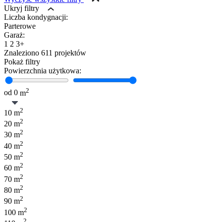
Ukryj filtry
Liczba kondygnacji:
Parterowe
Garaż:
1
2
3+
Znaleziono
611
projektów
Pokaż filtry
Powierzchnia użytkowa:
2
od
0
m
2
10 m
2
20 m
2
30 m
2
40 m
2
50 m
2
60 m
2
70 m
2
80 m
2
90 m
2
100 m
2